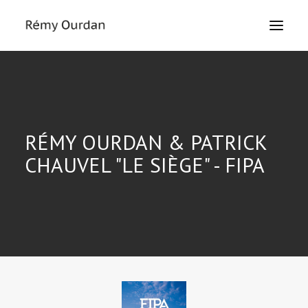
HOME
ABOUT
NEWS
RÉMY OURDAN & PATRICK
LE MONDE
CHAUVEL "LE SIÈGE" - FIPA
THE SIEGE
TEXTS
EXHIBITIONS
MASTERCLASS
PRESS
CONTACT