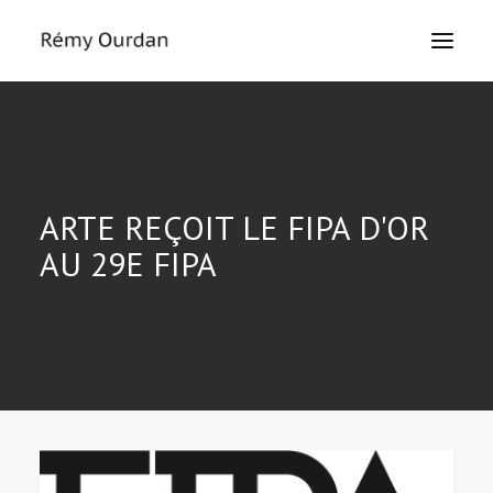
HOME
ABOUT
NEWS
ARTE REÇOIT LE FIPA D'OR
LE MONDE
AU 29E FIPA
THE SIEGE
TEXTS
EXHIBITIONS
MASTERCLASS
PRESS
CONTACT