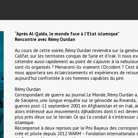
“Après Al-Qaïda, le monde face à l’Etat islamique”
Rencontre avec Rémy Ourdan
Au cours de cette soirée, Rémy Ourdan reviendra sur la genès
Califat, sur les territoires conquis de Syrie et d’Irak. Il no
s’étendre aussi rapidement au point de s’ajouter à la nébul
sont-ils organisés ? Menacent-ils vraiment l’Occident ? C’est
nous apportera ses éclaircissements et expériences de retou
aujourd’hui confrontée à ces hommes capables du pire.
Rémy Ourdan
Correspondant de guerre au journal Le Monde, Rémy Ourdan a, 
de Sarajevo, une longue enquête sur le génocide au Rwanda, la
guerres post-11 septembre 2001 en Afghanistan et en Irak, ains
alors intéressé aux mouvements djihadistes dont il est deven
plus près d’eux sur le terrain. Ce qui l’a conduit à s’intéresser
islamique.
Récompensé à deux reprises par le Prix Bayeux des correspo
créé et pilote depuis 2012 WARM – Fondation internationale s