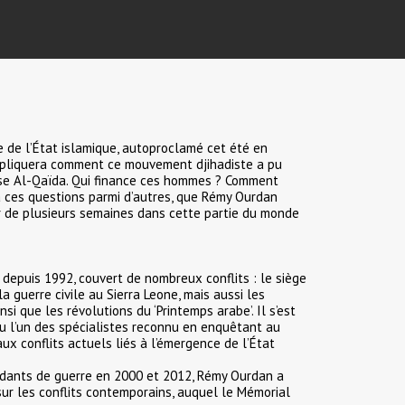
e de l’État islamique, autoproclamé cet été en
us expliquera comment ce mouvement djihadiste a pu
euse Al-Qaïda. Qui finance ces hommes ? Comment
 à ces questions parmi d’autres, que Rémy Ourdan
r de plusieurs semaines dans cette partie du monde
depuis 1992, couvert de nombreux conflits : le siège
 guerre civile au Sierra Leone, mais aussi les
i que les révolutions du ‘Printemps arabe’. Il s’est
u l’un des spécialistes reconnu en enquêtant au
 aux conflits actuels liés à l’émergence de l’État
ndants de guerre en 2000 et 2012, Rémy Ourdan a
ur les conflits contemporains, auquel le Mémorial